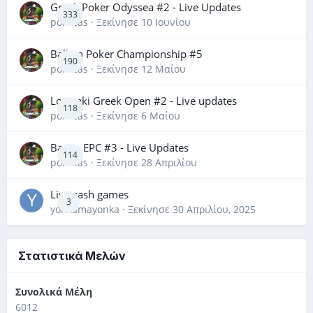
Greek Poker Odyssea #2 - Live Updates
333
poliscas
· Ξεκίνησε
10 Ιουνίου
Balkan Poker Championship #5
190
poliscas
· Ξεκίνησε
12 Μαίου
Loutraki Greek Open #2 - Live updates
118
poliscas
· Ξεκίνησε
6 Μαίου
Banco EPC #3 - Live Updates
114
poliscas
· Ξεκίνησε
28 Απριλίου
Live cash games
3
yonkamayonka
· Ξεκίνησε
30 Απριλίου, 2025
Στατιστικά Μελών
Συνολικά Μέλη
6012