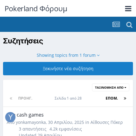
Pokerland Φόρουμ
Συζητήσεις
Showing topics from 1 forum
Ξεκινήστε νέα συζήτηση
ΤΑΞΙΝΌΜΗΣΗ ΑΠΌ
ΠΡΟΗΓ.
Σελίδα 1 από 28
ΕΠΌΜ.
Live cash games
Από
yonkamayonka
,
30 Απριλίου, 2025
in
Αίθουσες Πόκερ
3
απαντήσεις
4.2k
εμφανίσεις
Updated
29 Απριλίου