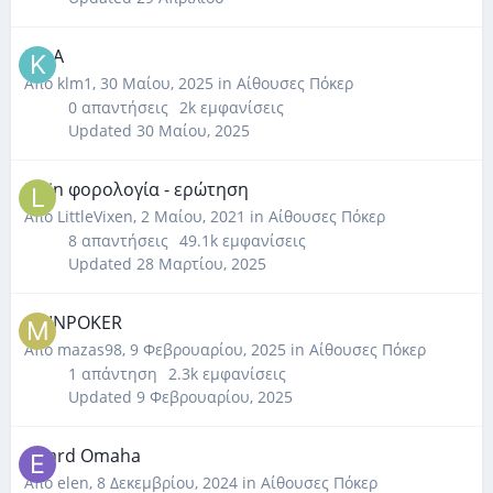
MDA
Από
klm1
,
30 Μαίου, 2025
in
Αίθουσες Πόκερ
0
απαντήσεις
2k
εμφανίσεις
Updated
30 Μαίου, 2025
Bwin φορολογία - ερώτηση
Από
LittleVixen
,
2 Μαίου, 2021
in
Αίθουσες Πόκερ
8
απαντήσεις
49.1k
εμφανίσεις
Updated
28 Μαρτίου, 2025
COINPOKER
Από
mazas98
,
9 Φεβρουαρίου, 2025
in
Αίθουσες Πόκερ
1
απάντηση
2.3k
εμφανίσεις
Updated
9 Φεβρουαρίου, 2025
6 card Omaha
Από
elen
,
8 Δεκεμβρίου, 2024
in
Αίθουσες Πόκερ