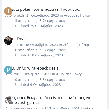
Σε ποιά poker rooms παίζετε; Τουρνουά
Από
iorakds
,
21 Οκτωβρίου, 2023
in
Αίθουσες Πόκερ
3
απαντήσεις
5.7k
εμφανίσεις
Updated
29 Οκτωβρίου, 2023
Poker Deals
Από
sp1ros
,
18 Οκτωβρίου, 2023
in
Αίθουσες Πόκερ
0
απαντήσεις
4.3k
εμφανίσεις
Updated
18 Οκτωβρίου, 2023
Πολυ ψηλα % rakeback deals.
Από
Pdg
,
9 Οκτωβρίου, 2023
in
Αίθουσες Πόκερ
0
απαντήσεις
3.8k
εμφανίσεις
Updated
9 Οκτωβρίου, 2023
Ποιες ώρες θεωρείτε ότι είναι οι καλύτερες για
online cash games;
Από
persona non grata
,
14 Σεπτεμβρίου, 2023
in
Αίθουσες