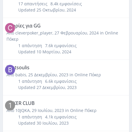
17
απαντήσεις
8.4k
εμφανίσεις
Updated
25 Οκτωβρίου, 2024
Aπορίες για GG
Από
cleverpoker_player
,
27 Φεβρουαρίου, 2024
in
Online
Πόκερ
1
απάντηση
7.6k
εμφανίσεις
Updated
10 Μαρτίου, 2024
bgatsoulis
Από
babis
,
25 Δεκεμβρίου, 2023
in
Online Πόκερ
1
απάντηση
6.6k
εμφανίσεις
Updated
27 Δεκεμβρίου, 2023
POKER CLUB
Από
10JQKA
,
29 Ιουλίου, 2023
in
Online Πόκερ
1
απάντηση
4.1k
εμφανίσεις
Updated
30 Ιουλίου, 2023