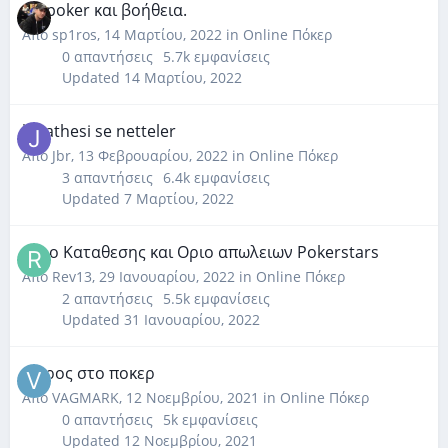
GGpoker και βοήθεια.
Από
sp1ros
,
14 Μαρτίου, 2022
in
Online Πόκερ
0
απαντήσεις
5.7k
εμφανίσεις
Updated
14 Μαρτίου, 2022
katathesi se netteler
Από
Jbr
,
13 Φεβρουαρίου, 2022
in
Online Πόκερ
3
απαντήσεις
6.4k
εμφανίσεις
Updated
7 Μαρτίου, 2022
Οριο Καταθεσης και Οριο απωλειων Pokerstars
Από
Rev13
,
29 Ιανουαρίου, 2022
in
Online Πόκερ
2
απαντήσεις
5.5k
εμφανίσεις
Updated
31 Ιανουαρίου, 2022
Φορος στο ποκερ
Από
VAGMARK
,
12 Νοεμβρίου, 2021
in
Online Πόκερ
0
απαντήσεις
5k
εμφανίσεις
Updated
12 Νοεμβρίου, 2021