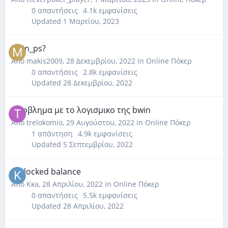
0
απαντήσεις
4.1k
εμφανίσεις
Updated
1 Μαρτίου, 2023
Bwin_ps?
Από
makis2009
,
28 Δεκεμβρίου, 2022
in
Online Πόκερ
0
απαντήσεις
2.8k
εμφανίσεις
Updated
28 Δεκεμβρίου, 2022
Προβλημα με το λογισμικο της bwin
Από
trelokomio
,
29 Αυγούστου, 2022
in
Online Πόκερ
1
απάντηση
4.9k
εμφανίσεις
Updated
5 Σεπτεμβρίου, 2022
Gg locked balance
Από
Κκa
,
28 Απριλίου, 2022
in
Online Πόκερ
0
απαντήσεις
5.5k
εμφανίσεις
Updated
28 Απριλίου, 2022