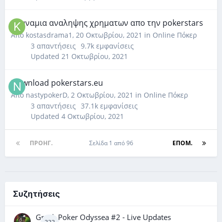
αδυναμια αναληψης χρηματων απο την pokerstars
Από
kostasdrama1
,
20 Οκτωβρίου, 2021
in
Online Πόκερ
3
απαντήσεις
9.7k
εμφανίσεις
Updated
21 Οκτωβρίου, 2021
Download pokerstars.eu
Από
nastypokerD
,
2 Οκτωβρίου, 2021
in
Online Πόκερ
3
απαντήσεις
37.1k
εμφανίσεις
Updated
4 Οκτωβρίου, 2021
ΠΡΟΗΓ.
Σελίδα 1 από 96
ΕΠΌΜ.
Συζητήσεις
Greek Poker Odyssea #2 - Live Updates