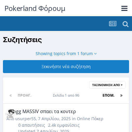
Pokerland Φόρουμ
Συζητήσεις
Showing topics from 1 forum
Ξεκινήστε νέα συζήτηση
ΤΑΞΙΝΌΜΗΣΗ ΑΠΌ
ΠΡΟΗΓ.
Σελίδα 1 από 96
ΕΠΌΜ.
clubgg MASSIV σπαει τα κοντερ
Από
usurper55
,
7 Απριλίου, 2025
in
Online Πόκερ
0
απαντήσεις
2.4k
εμφανίσεις
Updated
7 Απριλίου, 2025