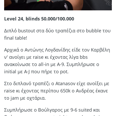
Level 24, blinds 50.000/100.000
Διπλό bustout στα δύο τραπέζια στο bubble του
final table!
Αρχικά ο Αντώνης Λογδανίδης είδε τον Καρβέλη
ν' ανοίγει με raise κι έχοντας λίγα bbs
ανακοίνωσε το all-in με Α-9. Συμπλήρωσε ο
initial με Α-J που πήρε το pot.
Στο διπλανό τραπέζι ο Atanasov είχε ανοίξει με
raise κι έχοντας περίπου 650k o Ανδρέας έκανε
το jam με οχτάρια.
Συμπλήρωσε ο Βούλγαρος με 9-6 suited και