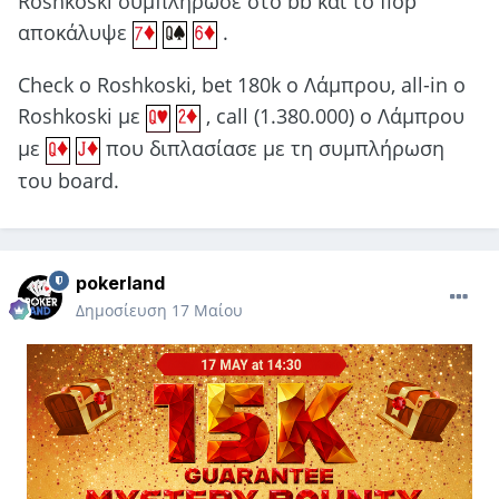
Roshkoski συμπλήρωσε στο bb και το flop
αποκάλυψε
.
Check o Roshkoski, bet 180k o Λάμπρου, all-in o
Roshkoski με
, call (1.380.000) o Λάμπρου
με
που διπλασίασε με τη συμπλήρωση
του board.
pokerland
Δημοσίευση
17 Μαίου