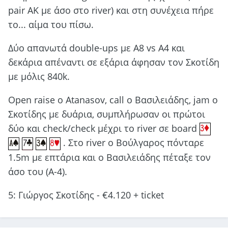
pair AK με άσο στο river) και στη συνέχεια πήρε
το... αίμα του πίσω.
Δύο απανωτά double-ups με A8 vs A4 και
δεκάρια απέναντι σε εξάρια άφησαν τον Σκοτίδη
με μόλις 840k.
Οpen raise o Atanasov, call o Βασιλειάδης, jam o
Σκοτίδης με δυάρια, συμπλήρωσαν οι πρώτοι
δύο και check/check μέχρι το river σε board
. Στο river ο Βούλγαρος πόνταρε
1.5m με επτάρια και ο Βασιλειάδης πέταξε τον
άσο του (Α-4).
5: Γιώργος Σκοτίδης - €4.120 + ticket