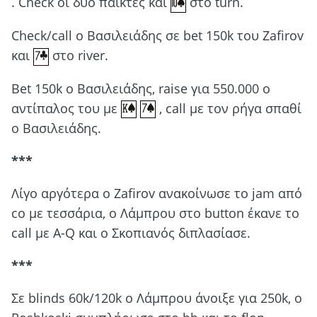
. Check οι δύο παίκτες και
στο turn.
Check/call o Βασιλειάδης σε bet 150k του Zafirov
και
στο river.
Bet 150k o Βασιλειάδης, raise για 550.000 ο
αντίπαλος του με
, call με τον ρήγα σπαθί
ο Βασιλειάδης.
***
Λίγο αργότερα ο Zafirov ανακοίνωσε το jam από
co με τεσσάρια, ο Λάμπρου στο button έκανε το
call με Α-Q και ο Σκοπιανός διπλασίασε.
***
Σε blinds 60k/120k o Λάμπρου άνοιξε για 250k, o