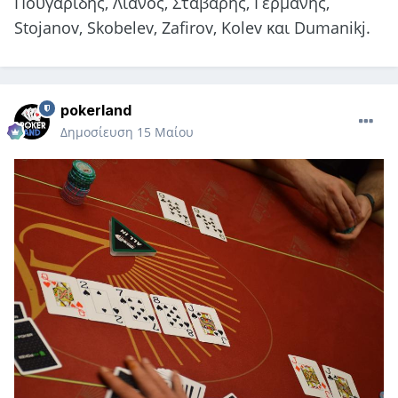
Πουγαρίδης, Λιανός, Σταβάρης, Γερμάνης,
Stojanov, Skobelev, Zafirov, Kolev και Dumanikj.
pokerland
Δημοσίευση
15 Μαίου