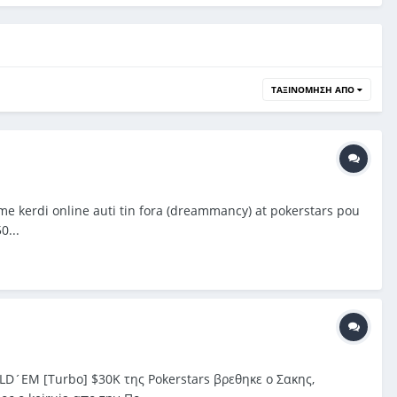
ΤΑΞΙΝΌΜΗΣΗ ΑΠΌ
me kerdi online auti tin fora (dreammancy) at pokerstars pou
0...
LD´EM [Turbo] $30K της Pokerstars βρεθηκε ο Σακης,