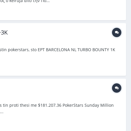
ς ο keiruja απο την Πο...
+3K
ncy) stin pokerstars, sto EPT BARCELONA NL TURBO BOUNTY 1K
s tin proti thesi me $181.207.36 PokerStars Sunday Million
..