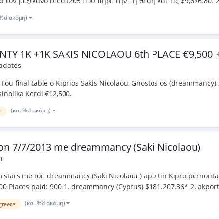
τον μεξικανο reeda205 που πήρε την 1η θεση και τις $9,676.80. 2ο
 %d ακόμη)
Y 1K +1K SAKIS NICOLAOU 6th PLACE €9,500 
Updates
si 6 Tou final table o Kiprios Sakis Nicolaou, Gnostos os (dreamma
inolika Kerdi €12,500.
(και %d ακόμη)
y
llion 7/7/2013 me dreammancy (Saki Nicolaou)
m
okerstars me ton dreammancy (Saki Nicolaou ) apo tin Kipro pernonta
,400 Places paid: 900 1. dreammancy (Cyprus) $181.207.36* 2. akport.
(και %d ακόμη)
greece