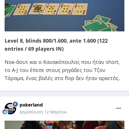
Level 8, blinds 800/1.600, ante 1.600 (122
entries / 69 players IN)
Noκ-άουτ και ο Κανακόπουλος που ήταν short,
το A-J του έπεσε στους ρηγάδες του Τζον
Τάραμα, ένας βαλές στο flop δεν ήταν αρκετός.
pokerland
Δημοσίευση
12 Μαρτίου