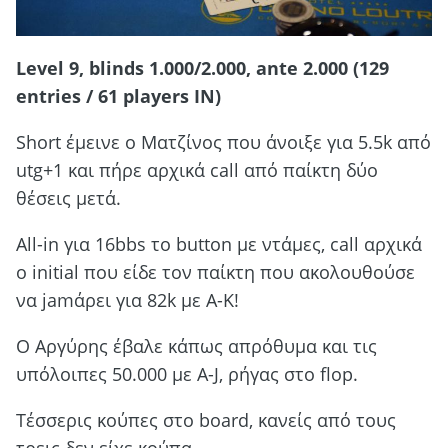
Level 9, blinds 1.000/2.000, ante 2.000 (129
entries / 61 players IN)
Short έμεινε ο Ματζίνος που άνοιξε για 5.5k από
utg+1 και πήρε αρχικά call από παίκτη δύο
θέσεις μετά.
All-in για 16bbs το button με ντάμες, call αρχικά
ο initial που είδε τον παίκτη που ακολουθούσε
να jamάρει για 82k με Α-Κ!
O Aργύρης έβαλε κάπως απρόθυμα και τις
υπόλοιπες 50.000 με Α-J, ρήγας στο flop.
Τέσσερις κούπες στο board, κανείς από τους