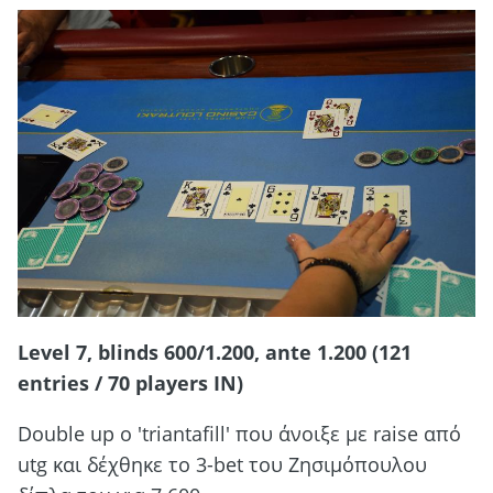
Level 7, blinds 600/1.200, ante 1.200 (121
entries / 70 players IN)
Double up o 'triantafill' που άνοιξε με raise από
utg και δέχθηκε το 3-bet του Ζησιμόπουλου