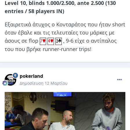
Level 10, blinds 1.000/2.500, ante 2.500 (130
entries / 58 players IN)
Εξαιρετικά άτυχος ο Κονταράτος που ήταν short
όταν έβαλε και τις τελευταίες του μάρκες με
άσους σε flop
, 9-6 είχε ο αντίπαλος
του που βρήκε runner-runner trips!
pokerland
Δημοσίευση
12 Μαρτίου