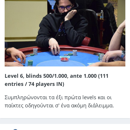
Level 6, blinds 500/1.000, ante 1.000 (111
entries / 74 players IN)
Συμπληρώνονται τα έξι πρώτα levels και οι
παίκτες οδηγούνται σ' ένα ακόμη διάλειμμα.