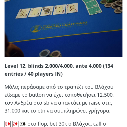
Level 12, blinds 2.000/4.000, ante 4.000 (134
entries / 40 players IN)
Mόλις περάσαμε από το τραπέζι του Βλάχου
είδαμε το button να έχει τοποθετήσει 12.500,
τον Ανδρέα στο sb να απαντάει με raise στις
31.000 και το btn να συμπληρώνει γρήγορα.
στο flop, bet 30k o Βλάχος, call o