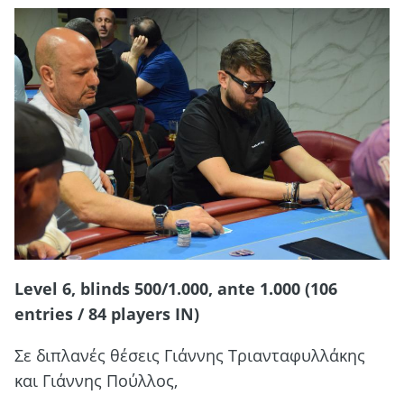
Level 6, blinds 500/1.000, ante 1.000 (106
entries / 84 players IN)
Σε διπλανές θέσεις Γιάννης Τριανταφυλλάκης
και Γιάννης Πούλλος,