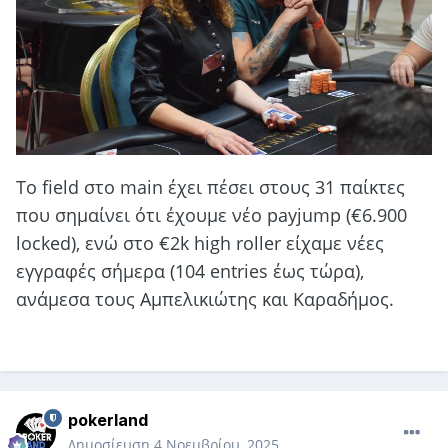
Το field στο main έχει πέσει στους 31 παίκτες
που σημαίνει ότι έχουμε νέο payjump (€6.900
locked), ενώ στο €2k high roller είχαμε νέες
εγγραφές σήμερα (104 entries έως τώρα),
ανάμεσα τους Αμπελικιώτης και Καραδήμος.
pokerland
Δημοσίευση
4 Νοεμβρίου, 2025