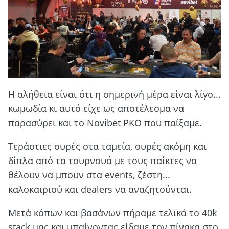
Η αλήθεια είναι ότι η σημερινή μέρα είναι λίγο...
κωμωδία κι αυτό είχε ως αποτέλεσμα να
παρασύρει και το Νοvibet PKO που παίξαμε.
Τεράστιες ουρές στα ταμεία, ουρές ακόμη και
δίπλα από τα τουρνουά με τους παίκτες να
θέλουν να μπουν στα events, ζέστη...
καλοκαιριού και dealers να αναζητούνται.
Μετά κόπων και βασάνων πήραμε τελικά το 40k
stack μας και μπαίνοντας είδαμε τον πίνακα στο