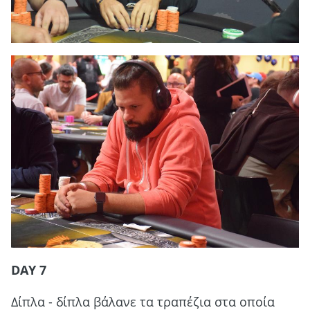
DAY 7
Δίπλα - δίπλα βάλανε τα τραπέζια στα οποία