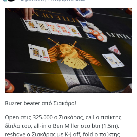
Buzzer beater από Σιακάρα!
Open στις 325.000 ο Σιακάρας, call o παίκτης
δίπλα του, all-in o Ben Miller στο btn (1.5m),
reshove o Σιακάρας με K-J off, fold o παίκτης