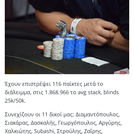
Έχουν επιστρέψει 116 παίκτες μετά το
διάλειμμα, στις 1.868.966 το avg stack, blinds
25k/50k.
Συνεχίζουν οι 11 δικοί μας: Διαμαντόπουλος,
Σιακάρας, Δασκαλής, Γεωργόπουλος, Αργύρης,
Χαλκιώτης, Subashi, Στρούλης, Ζαΐρης,