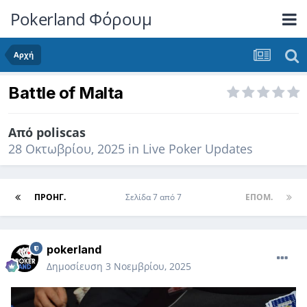
Pokerland Φόρουμ
Αρχή
Battle of Malta
Από
poliscas
28 Οκτωβρίου, 2025
in
Live Poker Updates
ΠΡΟΗΓ.
Σελίδα 7 από 7
ΕΠΌΜ.
pokerland
Δημοσίευση
3 Νοεμβρίου, 2025