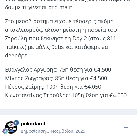
δούμε τι γίνεται στο main.
Στο μεσοδιάστημα είχαμε τέσσερις ακόμη
αποκλεισμούς, αξιοσημείωτη η πορεία του
Στρούλη που ξεκίνησε τη Day 2 (στους 811
παίκτες) με μόλις 9bbs και κατάφερε να
deepάρει.
Eυάγγελος Αργύρης: 75η θέση για €4.500
Μίλτος Ζωγράφος: 85η θέση για €4.500
Πέτρος Ζαΐρης: 100η θέση για €4.050
Κωνσταντίνος Στρούλης: 105η θέση για €4.050
pokerland
Δημοσίευση
3 Νοεμβρίου, 2025