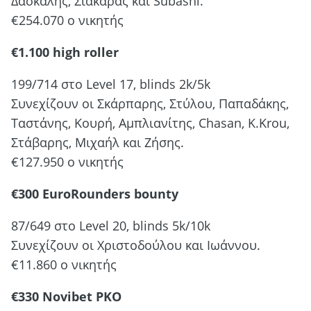
Δασκαλής, Σιακάρας και Subashi.
€254.070 ο νικητής
€1.100 high roller
199/714 στο Level 17, blinds 2k/5k
Συνεχίζουν οι Σκάρπαρης, Στύλου, Παπαδάκης,
Ταστάνης, Κουρή, Αμπλιανίτης, Chasan, K.Krou,
Στάβαρης, Μιχαήλ και Ζήσης.
€127.950 ο νικητής
€300 EuroRounders bounty
87/649 στο Level 20, blinds 5k/10k
Συνεχίζουν οι Χριστοδούλου και Ιωάννου.
€11.860 ο νικητής
€330 Novibet PKO