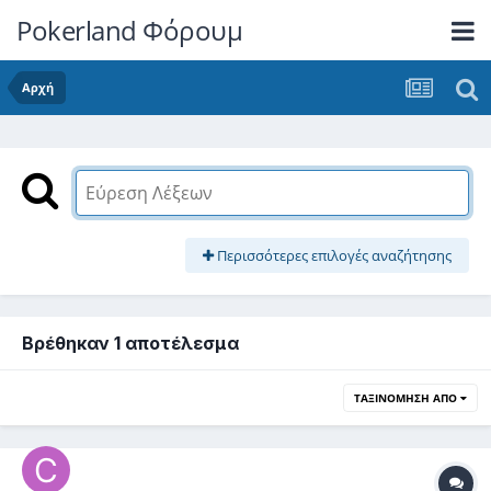
Pokerland Φόρουμ
Αρχή
Περισσότερες επιλογές αναζήτησης
Βρέθηκαν 1 αποτέλεσμα
ΤΑΞΙΝΌΜΗΣΗ ΑΠΌ