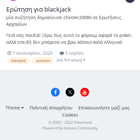
Ερώτηση για blackjack
μία συζήτηση δημοσίευσε
chester20080
σε
Ερωτήσεις
Αρχαρίων
Γειά σας παιδιά! Ξέρω πως αυτό το φόρουμ αφορά το poker,
αλλά επειδή δεν μπόρεσα να βρω κάποιο καλό ελληνικό
φόρουμ για blackjack για να ρωτήσω εκεί, γράφω εδώ μήπως
7 Ιανουαρίου, 2020
5 replies
μπορέσει κανείς να μου απαντήσει στις εξής απορίες μου:
(και %d ακόμη)
blackjack
question
Γνωρίζει κανείς αν στα καζίνο της Ελλάδας και των
Βαλκανίων, όσον αφορά το...
Theme
Πολιτική Απορρήτου
Επικοινωνήστε μαζί μας
Cookies
© 2005 - 2022 Pokerland
Powered by Invision Community