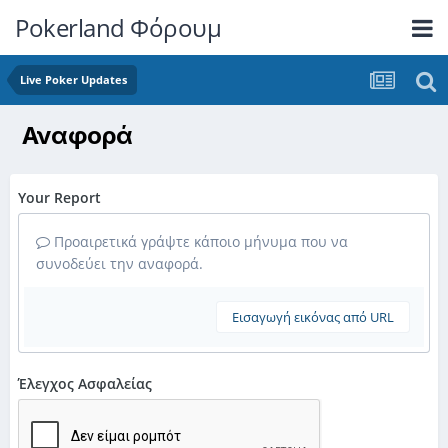
Pokerland Φόρουμ
Live Poker Updates
Αναφορά
Your Report
Προαιρετικά γράψτε κάποιο μήνυμα που να
συνοδεύει την αναφορά.
Εισαγωγή εικόνας από URL
Έλεγχος Ασφαλείας