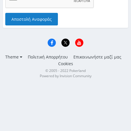
Αποστολή Αναφοράς
Theme
Πολιτική Απορρήτου
Επικοινωνήστε μαζί μας
Cookies
© 2005 - 2022 Pokerland
Powered by Invision Community