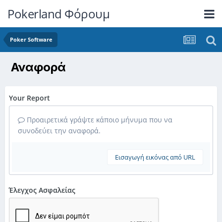
Pokerland Φόρουμ
Poker Software
Αναφορά
Your Report
Προαιρετικά γράψτε κάποιο μήνυμα που να
συνοδεύει την αναφορά.
Εισαγωγή εικόνας από URL
Έλεγχος Ασφαλείας