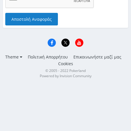
Αποστολή Αναφοράς
Theme
Πολιτική Απορρήτου
Επικοινωνήστε μαζί μας
Cookies
© 2005 - 2022 Pokerland
Powered by Invision Community