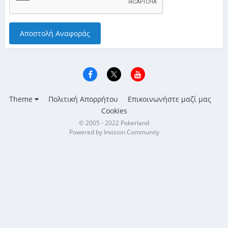
Αποστολή Αναφοράς
Theme
Πολιτική Απορρήτου
Επικοινωνήστε μαζί μας
Cookies
© 2005 - 2022 Pokerland
Powered by Invision Community