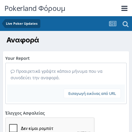
Pokerland Φόρουμ
Live Poker Updates
Αναφορά
Your Report
Προαιρετικά γράψτε κάποιο μήνυμα που να
συνοδεύει την αναφορά.
Εισαγωγή εικόνας από URL
Έλεγχος Ασφαλείας