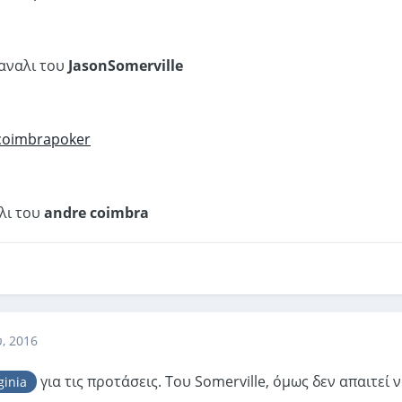
καναλι του
JasonSomerville
acoimbrapoker
αλι του
andre coimbra
, 2016
για τις προτάσεις. Του Somerville, όμως δεν απαιτεί 
inia