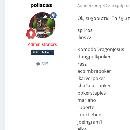
poliscas
Δημοσίευση
8 Σεπτεμβρίου
Ok, ευχαριστώ. Τα έχω 
sp1ros
ilios72
Administrators
KomodoDragonJesus
dougpolkpoker
raszi
605
acoimbrapoker
jkarverpoker
shaGuar_poker
pokerstaples
mariaho
ruperte
courtiebee
joeingram1
elky