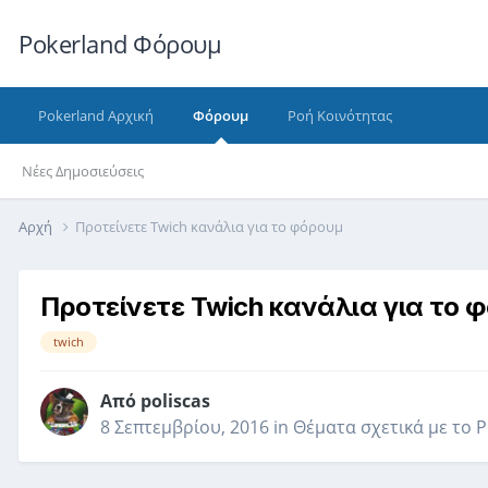
Pokerland Φόρουμ
Pokerland Αρχική
Φόρουμ
Ροή Κοινότητας
Νέες Δημοσιεύσεις
Αρχή
Προτείνετε Twich κανάλια για το φόρουμ
Προτείνετε Twich κανάλια για το 
twich
Από
poliscas
8 Σεπτεμβρίου, 2016
in
Θέματα σχετικά με το 