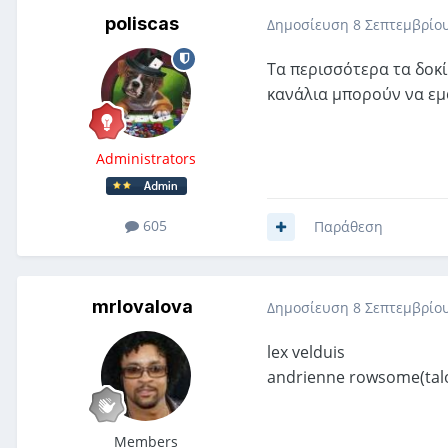
poliscas
Δημοσίευση
8 Σεπτεμβρίου
Τα περισσότερα τα δοκ
κανάλια μπορούν να ε
Administrators
605
Παράθεση
mrlovalova
Δημοσίευση
8 Σεπτεμβρίου
lex velduis
andrienne rowsome(tal
Members