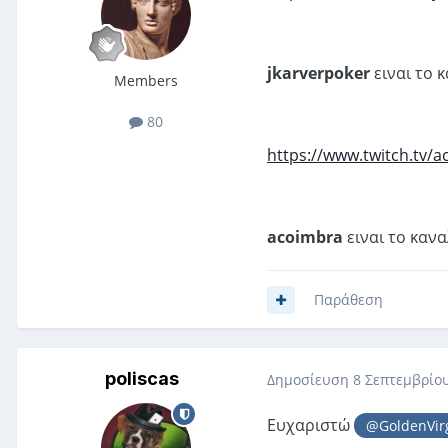
jkarverpoker
ειναι το 
Members
80
https://www.twitch.tv/
acoimbra
ειναι το καν
Παράθεση
poliscas
Δημοσίευση
8 Σεπτεμβρίου
Ευχαριστώ
@GoldenVirg