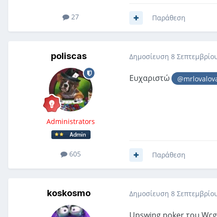
27
Παράθεση
poliscas
Δημοσίευση
8 Σεπτεμβρίου
Ευχαριστώ
@mrlovalov
Administrators
605
Παράθεση
koskosmo
Δημοσίευση
8 Σεπτεμβρίου
Upswing poker του Wcg