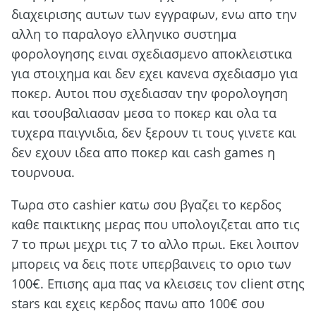
διαχειρισης αυτων των εγγραφων, ενω απο την
αλλη το παραλογο ελληνικο συστημα
φορολογησης ειναι σχεδιασμενο αποκλειστικα
για στοιχημα και δεν εχει κανενα σχεδιασμο για
ποκερ. Αυτοι που σχεδιασαν την φορολογηση
και τσουβαλιασαν μεσα το ποκερ και ολα τα
τυχερα παιγνιδια, δεν ξερουν τι τους γινετε και
δεν εχουν ιδεα απο ποκερ και cash games η
τουρνουα.
Τωρα στο cashier κατω σου βγαζει το κερδος
καθε παικτικης μερας που υπολογιζεται απο τις
7 το πρωι μεχρι τις 7 το αλλο πρωι. Εκει λοιπον
μπορεις να δεις ποτε υπερβαινεις το οριο των
100€. Επισης αμα πας να κλεισεις τον client στης
stars και εχεις κερδος πανω απο 100€ σου