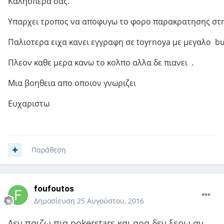
Καλησπερα σας.
Υπαρχει τροπος να αποφυγω το φορο παρακρατησης στ
Παλιοτερα ειχα κανει εγγραφη σε toyrnoya με μεγαλο bu
Πλεον καθε μερα κανω το κολπο αλλα δε πιανει .
Μια βοηθεια απο οποιον γνωριζει
Ευχαριστω
Παράθεση
foufoutos
Δημοσίευση
25 Αυγούστου, 2016
Δεν παιζω πια pokerstars και αρα δεν ξερω αν