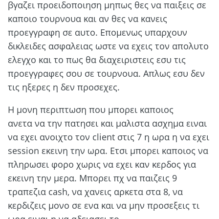
βγαζει προειδοποιηση μηπως θες να παιξεις σε
καποιο τουρνουα και αν θες να κανεις
προεγγραφη σε αυτο. Επομενως υπαρχουν
δικλειδες ασφαλειας ωστε να εχεις τον απολυτο
ελεγχο και το πως θα διαχειριστεις εσυ τις
προεγγραφες σου σε τουρνουα. Απλως εσυ δεν
τις ηξερες η δεν προσεχες.
Η μονη περιπτωση που μπορει καποιος
ανετα να την πατησει και μαλιστα ασχημα ειναι
να εχει ανοιχτο τον client στις 7 η ωρα η να εχει
session εκεινη την ωρα. Ετσι μπορει καποιος να
πληρωσει φορο χωρις να εχει καν κερδος για
εκεινη την μερα. Μπορει πχ να παιζεις 9
τραπεζια cash, να χανεις αρκετα στα 8, να
κερδιζεις μονο σε ενα και να μην προσεξεις τι