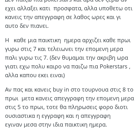
εχει αλλαξει κατι προσφατα, αλλα υποθετω οτι
κανεις την απεγγραφη σε λαθος ωρες και γι
αυτο δεν πιανει.
Η καθε μια παικτικη ημερα αρχιζει καθε πρωι
γυρω στις 7 και τελειωνει την επομενη μερα
παλι γυρω τις 7. (δεν θυμαμαι την ακριβη ωρα
γιατι εχω πολυ καιρο να παιζω πια Pokerstars ,
αλλα καπου εκει ειναι)
Αν πας και κανεις buy in στο τουρνουα στις 8 το
πρωι μετα κανεις απεγγραφη την επομενη μερα
στις 5 το πρωι, τοτε θα πληρωσεις φορο διοτι
ουσιαστικα η εγγραφη και η απεγγραφη
εγιναν μεσα στην ιδια παικτικη ημερα.