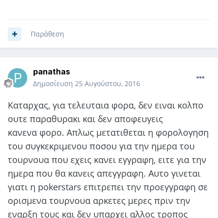
Παράθεση
panathas
Δημοσίευση
25 Αυγούστου, 2016
Καταρχας, για τελευταια φορα, δεν ειναι κολπο
ουτε παραθυρακι και δεν αποφευγεις
κανενα φορο. Απλως μετατιθεται η φορολογηση
του συγκεκριμενου ποσου για την ημερα του
τουρνουα που εχεις κανει εγγραφη, ειτε για την
ημερα που θα κανεις απεγγραφη. Αυτο γινεται
γιατι η pokerstars επιτρεπει την προεγγραφη σε
ορισμενα τουρνουα αρκετες μερες πριν την
εναρξη τους και δεν υπαρχει αλλος τροπος