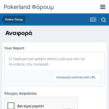
Pokerland Φόρουμ
Online Πόκερ
Αναφορά
Your Report
Προαιρετικά γράψτε κάποιο μήνυμα που να
συνοδεύει την αναφορά.
Εισαγωγή εικόνας από URL
Έλεγχος Ασφαλείας