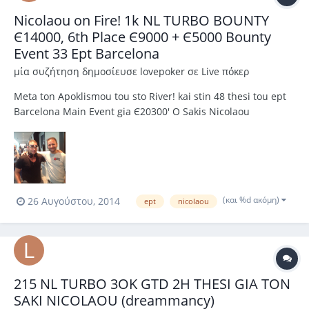
Nicolaou on Fire! 1k NL TURBO BOUNTY
Є14000, 6th Place Є9000 + Є5000 Bounty
Event 33 Ept Barcelona
μία συζήτηση δημοσίευσε
lovepoker
σε
Live πόκερ
Meta ton Apoklismou tou sto River! kai stin 48 thesi tou ept
Barcelona Main Event gia Є20300' O Sakis Nicolaou
apofasise amesos meta tin idia mera na pexei to event 33 1k
NL Turbo Bounty Ept opou itan kai stin lista anamonis gia
mia ora peripou. Termatise stin 7 thesi tou final table gia
Є9...
(και %d ακόμη)
26 Αυγούστου, 2014
ept
nicolaou
215 NL TURBO 3OK GTD 2H THESI GIA TON
SAKI NICOLAOU (dreammancy)