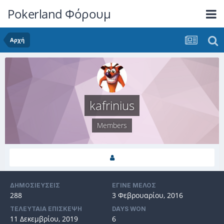
Pokerland Φόρουμ
Αρχή
kafrinius
Members
ΔΗΜΟΣΙΕΎΣΕΙΣ
ΈΓΙΝΕ ΜΈΛΟΣ
288
3 Φεβρουαρίου, 2016
ΤΕΛΕΥΤΑΊΑ ΕΠΊΣΚΕΨΗ
DAYS WON
11 Δεκεμβρίου, 2019
6